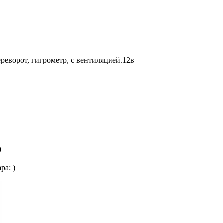
реворот, гигрометр, с вентиляцией.12в
0
ара:
)