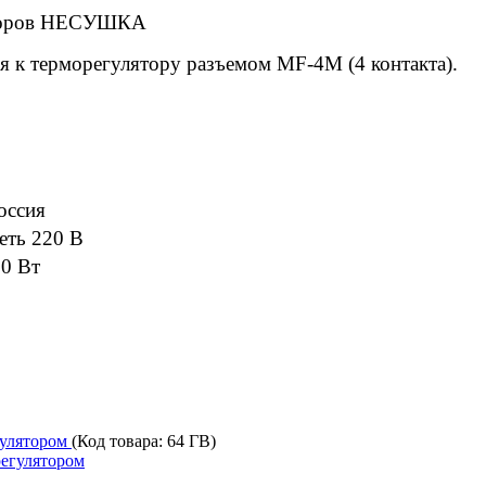
аторов НЕСУШКА
я к терморегулятору разъемом MF-4M (4 контакта).
оссия
еть 220 В
.0 Вт
гулятором
(Код товара:
64 ГВ
)